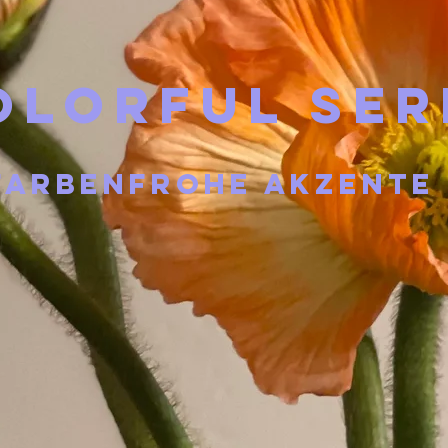
olorful ser
farbenfrohe akzente